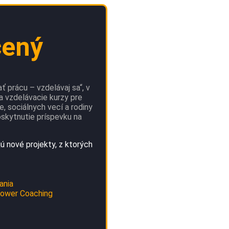
čený
 prácu – vzdelávaj sa“, v
a vzdelávacie kurzy pre
, sociálnych vecí a rodiny
oskytnutie príspevku na
ú nové projekty, z ktorých
ania
 Power Coaching