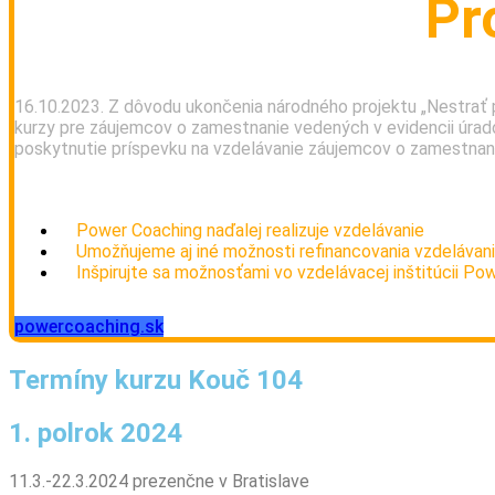
Pr
16.10.2023. Z dôvodu ukončenia národného projektu „Nestrať p
kurzy pre záujemcov o zamestnanie vedených v evidencii úradov
poskytnutie príspevku na vzdelávanie záujemcov o zamestnan
V rámci nového programového obdobia sa aktuálne pripravujú 
Power Coaching naďalej realizuje vzdelávanie
Umožňujeme aj iné možnosti refinancovania vzdelávan
Inšpirujte sa možnosťami vo vzdelávacej inštitúcii Po
powercoaching.sk
Termíny kurzu Kouč 104
1. polrok 2024
11.3.-22.3.2024 prezenčne v Bratislave