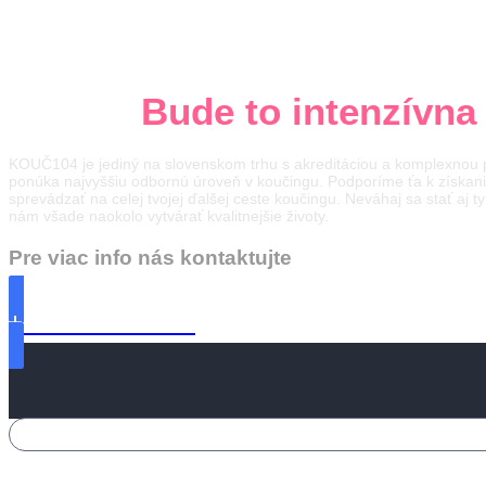
Naučíme vás koučovať za 1
hodín).
Bude to intenzívna 
KOUČ104 je jediný na slovenskom trhu s akreditáciou a komplexnou p
ponúka najvyššiu odbornú úroveň v koučingu. Podporíme ťa k získan
sprevádzať na celej tvojej ďalšej ceste koučingu. Neváhaj sa stať a
nám všade naokolo vytvárať kvalitnejšie životy.
Pre viac info nás kontaktujte
+421 948 168 011