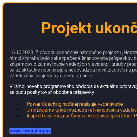
Projekt ukon
16.10.2023. Z dôvodu ukončenia národného projektu „Nestrať
rámci ktorého bolo zabezpečené financovanie príspevkov n
záujemcov o zamestnanie vedených v evidencii úradov práce
sa už aktuálne neprijímajú a neposudzujú nové žiadosti na p
vzdelávanie záujemcov o zamestnanie.
V rámci nového programového obdobia sa aktuálne pripravuj
sa budú poskytovať obdobné príspevky.
Power Coaching naďalej realizuje vzdelávanie
Umožňujeme aj iné možnosti refinancovania vzdeláv
Inšpirujte sa možnosťami vo vzdelávacej inštitúcii
powercoaching.sk