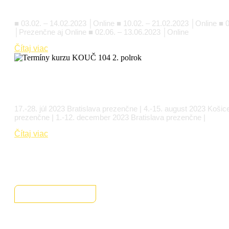
Termíny kurzu KOUČ 104 1. polrok
■ 03.02. – 14.02.2023 │Online ■ 10.02. – 21.02.2023 │Online ■ 
│Prezenčne aj Online ■ 02.06. – 13.06.2023 │Online
Čítaj viac
Termíny kurzu KOUČ 104 2. polrok
17.-28. júl 2023 Bratislava prezenčne | 4.-15. august 2023 Koši
prezenčne | 1.-12. december 2023 Bratislava prezenčne |
Čítaj viac
Explore More
End of Content.