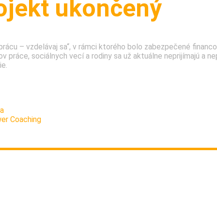
ojekt ukončený
rácu – vzdelávaj sa“, v rámci ktorého bolo zabezpečené financo
 práce, sociálnych vecí a rodiny sa už aktuálne neprijímajú a n
ie.
nové projekty, z ktorých sa budú poskytovať obdobné príspevky.
ia
wer Coaching