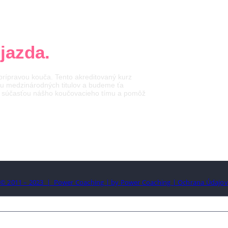
1 dní (104
jazda.
rípravou kouča. Tento akreditovaný kurz
iu medzinárodných titulov a budeme ťa
j ty súčasťou nášho koučovacieho tímu a pomôž
© 2011 – 2023 | Power Coaching | by Power Coaching |
Ochrana Údajov